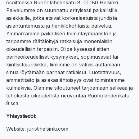
osoitteessa Ruoholahdenkatu 8, 00180 Helsinki.
Palvelumme on suunnattu erityisesti paikallisille
asiakkaille, jotka etsivät korkealaatuista juridista
asiantuntemusta ja henkilökohtaista palvelua.
Ymmärrämme paikallisen toimintaympäristön ja
tarjoamme räätälöityjä ratkaisuja monenlaisiin
oikeudellisiin tarpeisiin. Olipa kyseessä sitten
perheoikeudelliset kysymykset, sopimusasiat tai
kiinteistöjuridiikka, tiimimme on valmis auttamaan
sinua löytämään parhaat ratkaisut. Luotettavuus,
ammattitaito ja asiakaslähtöisyys ovat toimintamme
kulmakiviä. Olemme sitoutuneet tarjoamaan selkeää ja
tehokasta oikeudellista neuvontaa Ruoholahdenkatu
8:ssa.
Yhteystiedot:
Website: juristihelsinki.com