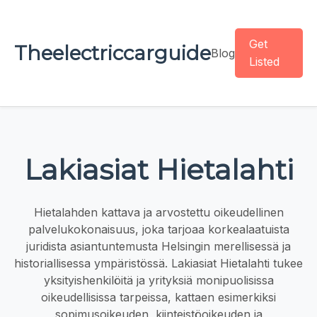
Get
Theelectriccarguide
Blog
Listed
Lakiasiat Hietalahti
Hietalahden kattava ja arvostettu oikeudellinen
palvelukokonaisuus, joka tarjoaa korkealaatuista
juridista asiantuntemusta Helsingin merellisessä ja
historiallisessa ympäristössä. Lakiasiat Hietalahti tukee
yksityishenkilöitä ja yrityksiä monipuolisissa
oikeudellisissa tarpeissa, kattaen esimerkiksi
sopimusoikeuden, kiinteistöoikeuden ja