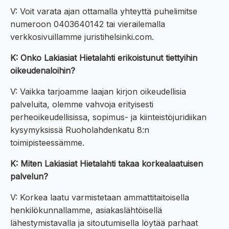
V: Voit varata ajan ottamalla yhteyttä puhelimitse
numeroon 0403640142 tai vierailemalla
verkkosivuillamme juristihelsinki.com.
K: Onko Lakiasiat Hietalahti erikoistunut tiettyihin
oikeudenaloihin?
V: Vaikka tarjoamme laajan kirjon oikeudellisia
palveluita, olemme vahvoja erityisesti
perheoikeudellisissa, sopimus- ja kiinteistöjuridiikan
kysymyksissä Ruoholahdenkatu 8:n
toimipisteessämme.
K: Miten Lakiasiat Hietalahti takaa korkealaatuisen
palvelun?
V: Korkea laatu varmistetaan ammattitaitoisella
henkilökunnallamme, asiakaslähtöisellä
lähestymistavalla ja sitoutumisella löytää parhaat